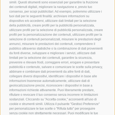
simili. Questi strumenti sono essenziali per garantire la fruizione
dei contenuti digitali, migliorare la navigazione e, previo tuo
Parcheggio: direttamente alla stazione a
Difficoltà:
Medio
consenso, per scopi pubblicitari. Ad esempio, potremmo utilizzare i
valle della seggiovia Mutzkopf
tuoi dati per le seguenti finalità: archiviare informazioni su
dispositivo e/o accedervi, utilizzare dati limitati per la selezione
della pubblicità, creare profili per la pubblicità personalizzata,
Visualizza sulla mappa
GPX Download
utilizzare profili per la selezione di pubblicità personalizzata, creare
Saperne di più
Dalla stazione a valle della seggiovia
profili per la personalizzazione dei contenuti, utilizzare profili per la
Mutzkopf, alla periferia di Nauders un
selezione di contenuti personalizzati, misurare le prestazioni degli
annunci, misurare le prestazioni dei contenuti, comprendere il
sentiero d'inverno va in direzione al
pubblico attraverso statistiche o la combinazione di dati provenienti
da fonti diverse, sviluppare e migliorare i servizi, utilizzare dati
Mutzkopf e il Riatschhhof fino alla partenza
Chiuso
Descrizione generale
limitati per la selezione dei contenuti, garantire la sicurezza,
della Höhenloipe Schwarzer See un pò
pista Moasloipe
prevenire e rilevare frodi, correggere errori, erogare e presentare
pubblicità e contenuto, salvare e comunicare le scelte sulla privacy,
sopra del "Tiefer Gatter.
Nauders am Reschenpass
abbinare e combinare dati provenienti da altre fonti di dati,
collegare diversi dispositivi, identificare i dispositivi in base alle
La Arsangsloipe a Nauders am
informazioni trasmesse automaticamente, utilizzare dati di
Reschenpass è un giro da Naudes fino a
Classic pista di fondo in altezza al Mutzkopf
geolocalizzazione precisi, riconoscere i dispositivi in base a
informazioni richieste attivamente. Puoi liberamente prestare,
Fuhrmannsloch. Dopo 500 metri per il
del "Tiefer Gatter" fino al Schwarzer See
rifiutare o revocare il tuo consenso senza incorrere in limitazioni
rientro comincia una breve, facile salita. L'
sostanziali. Cliccando su "Accetta cookie," acconsenti all'uso di
Lunghezza: 10 kilometri
cookie e strumenti simili. Utilizza il pulsante "Gestisci Preferenze"
ultima parte della Arsangsloipe, una veloce
Grado di difficoltà: difficile/nero
per personalizzare le tue scelte o "Rifiuta tutto" per proseguire
discesa, va parallela alla Reschenloipe. La
senza cookie non strettamente necessari. Puoi modificare le tue