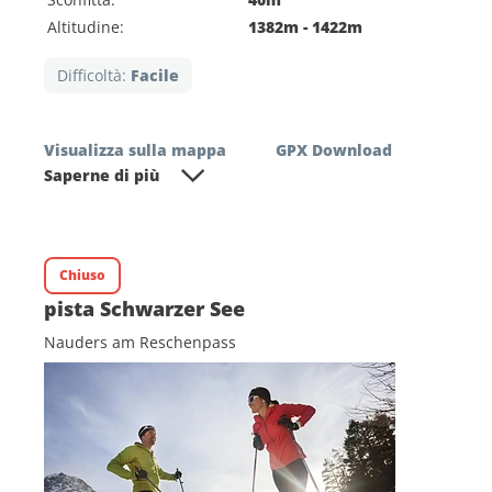
Altitudine:
1382m - 1422m
Difficoltà:
Facile
Visualizza sulla mappa
GPX Download
Saperne di più
Chiuso
Descrizione generale
pista Schwarzer See
Nauders am Reschenpass
La Arsangsloipe a Nauders am
Reschenpass è un giro del Seilbahncenter
Nauders fino a Fuhrmannsloch.
La pist sci di fondo è una pista in stile