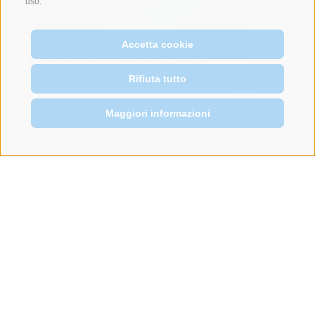
uso.
Accetta cookie
Rifiuta tutto
Maggiori informazioni
Lunghezza del percorso:
4,8km
Ascensione:
120m
Sconfitta:
120m
Altitudine:
1839m - 1896m
Difficoltà:
Facile
illuminazione
noleggio
Visualizza sulla mappa
GPX Download
Saperne di più