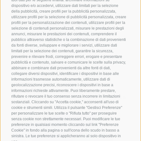
tuoi dati per le seguenti finalità: archiviare informazioni su
dispositivo e/o accedervi, utilizzare dati limitati per la selezione
della pubblicità, creare profili per la pubblicità personalizzata,
utilizzare profili per la selezione di pubblicità personalizzata, creare
Piste per lo sci di
profili per la personalizzazione dei contenuti, utilizzare profili per la
selezione di contenuti personalizzati, misurare le prestazioni degli
fondo a Solda
annunci, misurare le prestazioni dei contenuti, comprendere il
pubblico attraverso statistiche o la combinazione di dati provenienti
da fonti diverse, sviluppare e migliorare i servizi, utilizzare dati
limitati per la selezione dei contenuti, garantire la sicurezza,
prevenire e rilevare frodi, correggere errori, erogare e presentare
pubblicità e contenuto, salvare e comunicare le scelte sulla privacy,
abbinare e combinare dati provenienti da altre fonti di dati,
collegare diversi dispositivi, identificare i dispositivi in base alle
informazioni trasmesse automaticamente, utilizzare dati di
geolocalizzazione precisi, riconoscere i dispositivi in base a
Chiuso
informazioni richieste attivamente. Puoi liberamente prestare,
Sci di fondo sulla pista in quota a Solda
rifiutare o revocare il tuo consenso senza incorrere in limitazioni
sostanziali. Cliccando su "Accetta cookie," acconsenti all'uso di
Solda
cookie e strumenti simili. Utilizza il pulsante "Gestisci Preferenze"
per personalizzare le tue scelte o "Rifiuta tutto" per proseguire
senza cookie non strettamente necessari. Puoi modificare le tue
preferenze in qualsiasi momento cliccando sul link "Preferenze
Cookie" in fondo alla pagina o sull'icona dello scudo in basso a
sinistra. Le tue preferenze si applicheranno al solo dispositivo in