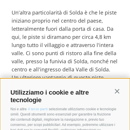
Un'altra particolarità di Solda è che le piste
iniziano proprio nel centro del paese,
letteralmente fuori dalla porta di casa. Da
qui, le piste si diramano per circa 4,8 km
lungo tutto il villaggio e attraverso l'intera
valle. Ci sono punti di ristoro alla fine della
valle, presso la funivia di Solda, nonché nel
centro e all'ingresso della Valle di Solda.
Un ulteriore vantaggio di queste piste
centrali è il servizio offerto. Qui si trovano
Utilizziamo i cookie e altre
Continu
stazioni di noleggio sci, compreso il
tecnologie
noleggio di attrezzature specializzate per
fondisti.
Noi e altre
4 terze parti
selezionate utilizziamo cookie e tecnologie
simili. Questi strumenti sono essenziali per garantire la fruizione
dei contenuti digitali, migliorare la navigazione e, previo tuo
consenso, per scopi pubblicitari. Ad esempio, potremmo utilizzare i