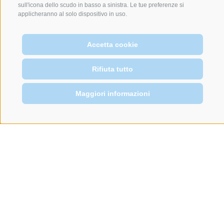
sull'icona dello scudo in basso a sinistra. Le tue preferenze si
applicheranno al solo dispositivo in uso.
Accetta cookie
Rifiuta tutto
Maggiori informazioni
Home
Sci di fondo e
biathlon in Val
Venosta (IT), a