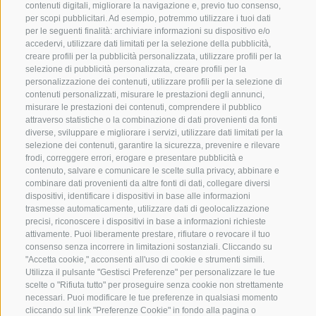
contenuti digitali, migliorare la navigazione e, previo tuo consenso,
per scopi pubblicitari. Ad esempio, potremmo utilizzare i tuoi dati
per le seguenti finalità: archiviare informazioni su dispositivo e/o
accedervi, utilizzare dati limitati per la selezione della pubblicità,
creare profili per la pubblicità personalizzata, utilizzare profili per la
selezione di pubblicità personalizzata, creare profili per la
personalizzazione dei contenuti, utilizzare profili per la selezione di
contenuti personalizzati, misurare le prestazioni degli annunci,
misurare le prestazioni dei contenuti, comprendere il pubblico
attraverso statistiche o la combinazione di dati provenienti da fonti
diverse, sviluppare e migliorare i servizi, utilizzare dati limitati per la
selezione dei contenuti, garantire la sicurezza, prevenire e rilevare
frodi, correggere errori, erogare e presentare pubblicità e
contenuto, salvare e comunicare le scelte sulla privacy, abbinare e
combinare dati provenienti da altre fonti di dati, collegare diversi
dispositivi, identificare i dispositivi in base alle informazioni
trasmesse automaticamente, utilizzare dati di geolocalizzazione
precisi, riconoscere i dispositivi in base a informazioni richieste
attivamente. Puoi liberamente prestare, rifiutare o revocare il tuo
consenso senza incorrere in limitazioni sostanziali. Cliccando su
"Accetta cookie," acconsenti all'uso di cookie e strumenti simili.
Utilizza il pulsante "Gestisci Preferenze" per personalizzare le tue
scelte o "Rifiuta tutto" per proseguire senza cookie non strettamente
necessari. Puoi modificare le tue preferenze in qualsiasi momento
cliccando sul link "Preferenze Cookie" in fondo alla pagina o