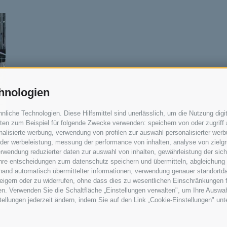
hnologien
iche Technologien. Diese Hilfsmittel sind unerlässlich, um die Nutzung digit
en zum Beispiel für folgende Zwecke verwenden: speichern von oder zugriff 
alisierte werbung, verwendung von profilen zur auswahl personalisierter werbun
 der werbeleistung, messung der performance von inhalten, analyse von zielg
rwendung reduzierter daten zur auswahl von inhalten, gewährleistung der sic
 ihre entscheidungen zum datenschutz speichern und übermitteln, abgleichung
hand automatisch übermittelter informationen, verwendung genauer standortda
erweigern oder zu widerrufen, ohne dass dies zu wesentlichen Einschränkungen 
en. Verwenden Sie die Schaltfläche „Einstellungen verwalten", um Ihre Ausw
nstellungen jederzeit ändern, indem Sie auf den Link „Cookie-Einstellungen" un