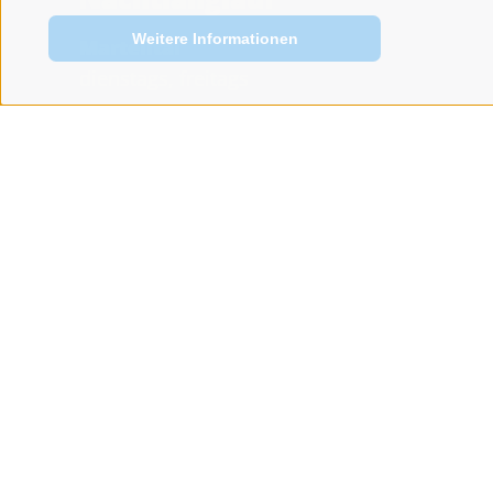
Weitere Informationen
Martelltal
dienstags, freitags
Das ganz besondere Langlauferlebnis lockt
im Biathlonzentrum "Grogg" auch nachts:
Dienstags und freitags wird die Loipe von 18
bis 22 Uhr beleuchtet.
Nachtlanglauf